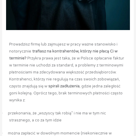
Prowadzisz firmę lub zajmujesz w pracy ważne stanowisko i
notorycznie
trafiasz na kontrahentów, którzy nie płacą Ci w
terminie?
Przykra prawa jest taka, że w Polsce opłacanie faktur
w terminie nie uchodzi za standard, a problemy z terminowymi
płatnościami ma zdecydowana większość przedsiębiorców.
Kontrahenci, którzy nie regulują na czas swoich zobowiązań,
często znajdują się w
spirali zadłużenia
, gdzie jedna zaległość
goni kolejną. Oprócz tego, brak terminowych płatności często
wynika z:
przekonania, że „wszyscy tak robią” i nie ma w tym nic
·
strasznego, a co za tym idzie
można zapłacić w dowolnym momencie (niekoniecznie w
·