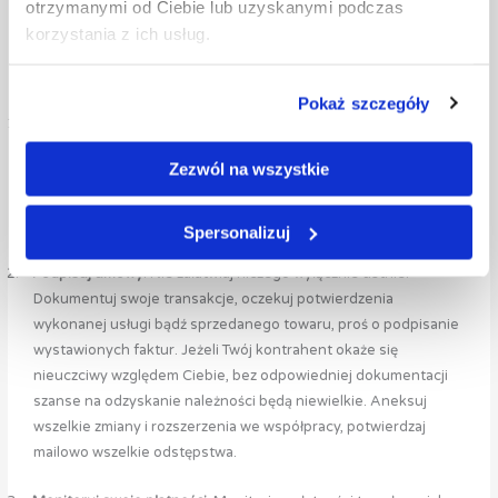
otrzymanymi od Ciebie lub uzyskanymi podczas
Jak nie paść ofiarą nieuczciwego kontrahenta?
Poniżej
korzystania z ich usług.
przedstawiamy działania, które możesz podjąć już teraz – w
sposób zgodny z prawem.
Pokaż szczegóły
1.
Sprawdzaj osoby, z którymi nawiązujesz współpracę.
Możliwości
jest wiele, zaczynając od klasycznego Google czy mediów
Zezwól na wszystkie
społecznościowych i opinii pozostawionych o czyjejś firmie,
przez zwykłą bazę CEiDG oraz KRS. Istotne w tej kwestii jest
również Biuro Informacji Gospodarczej.
Spersonalizuj
2.
Podpisuj umowy
. Nie załatwiaj niczego wyłącznie ustnie.
Dokumentuj swoje transakcje, oczekuj potwierdzenia
wykonanej usługi bądź sprzedanego towaru, proś o podpisanie
wystawionych faktur. Jeżeli Twój kontrahent okaże się
nieuczciwy względem Ciebie, bez odpowiedniej dokumentacji
szanse na odzyskanie należności będą niewielkie. Aneksuj
wszelkie zmiany i rozszerzenia we współpracy, potwierdzaj
mailowo wszelkie odstępstwa.