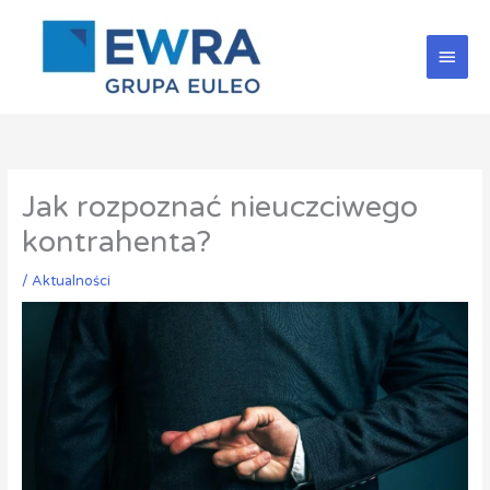
Przejdź
Głów
do
treści
men
Jak rozpoznać nieuczciwego
kontrahenta?
/
Aktualności