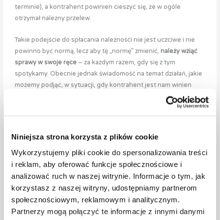
terminie), a kontrahent powinien cieszyć się, że w ogóle
otrzymał należny przelew.
Takie podejście do spłacania należności nie jest uczciwe i nie
powinno być normą, lecz aby tę „normę” zmienić,
należy wziąć
sprawy w swoje ręce
– za każdym razem, gdy się z tym
spotykamy. Obecnie jednak świadomość na temat działań, jakie
możemy podjąć, w sytuacji, gdy kontrahent jest nam winien
pieniądze, jest nadal bardzo mała. Jak wygląda klasyczny model
postępowania? Kontrahent zwleka z płatnością, a wierzyciel nie
podejmuje aktywnej windykacji, ewentualnie wyznacza
przedsądowy termin zapłaty, informuje o skierowaniu sprawy
Niniejsza strona korzysta z plików cookie
do sądu w przypadku braku płatności, po czym i tak nigdzie tego
Wykorzystujemy pliki cookie do spersonalizowania treści
nie zgłasza. Właśnie w taki sposób powstaje ciche
społeczne
i reklam, aby oferować funkcje społecznościowe i
przyzwolenie na niewywiązywanie się z umów
i nieopłacanie
faktur. Co więcej, nieuczciwi przedsiębiorcy utrzymują się na
analizować ruch w naszej witrynie. Informacje o tym, jak
rynku przez lata, a bierni wierzyciele są zmuszeni zamknąć
korzystasz z naszej witryny, udostępniamy partnerom
biznes niejednokrotnie przez utratę płynności finansowej
społecznościowym, reklamowym i analitycznym.
(spowodowaną brakiem środków do dalszego funkcjonowania).
Partnerzy mogą połączyć te informacje z innymi danymi