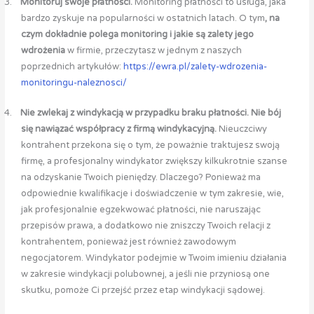
3.
Monitoruj swoje płatności.
Monitoring płatności to usługa, jaka
bardzo zyskuje na popularności w ostatnich latach. O tym
, na
czym dokładnie polega monitoring i jakie są zalety jego
wdrożenia
w firmie, przeczytasz w jednym z naszych
poprzednich artykułów:
https://ewra.pl/zalety-wdrozenia-
monitoringu-naleznosci/
4.
Nie zwlekaj z windykacją w przypadku braku płatności. Nie bój
się nawiązać współpracy z firmą windykacyjną.
Nieuczciwy
kontrahent przekona się o tym, że poważnie traktujesz swoją
firmę, a profesjonalny windykator zwiększy kilkukrotnie szanse
na odzyskanie Twoich pieniędzy. Dlaczego? Ponieważ ma
odpowiednie kwalifikacje i doświadczenie w tym zakresie, wie,
jak profesjonalnie egzekwować płatności, nie naruszając
przepisów prawa, a dodatkowo nie zniszczy Twoich relacji z
kontrahentem, ponieważ jest również zawodowym
negocjatorem. Windykator podejmie w Twoim imieniu działania
w zakresie windykacji polubownej, a jeśli nie przyniosą one
skutku, pomoże Ci przejść przez etap windykacji sądowej.