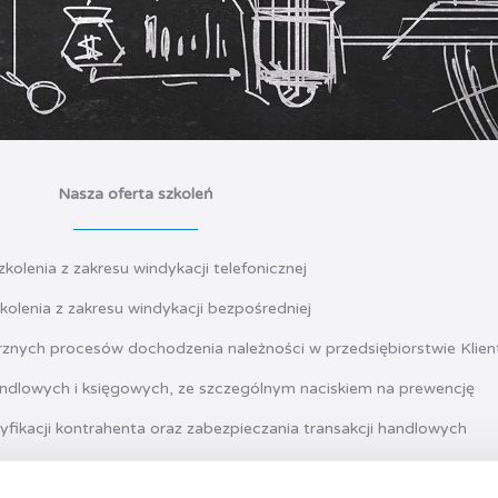
Nasza oferta szkoleń
zkolenia z zakresu windykacji telefonicznej
kolenia z zakresu windykacji bezpośredniej
rznych procesów dochodzenia należności w przedsiębiorstwie Klien
handlowych i księgowych, ze szczególnym naciskiem na prewencję
ryfikacji kontrahenta oraz zabezpieczania transakcji handlowych