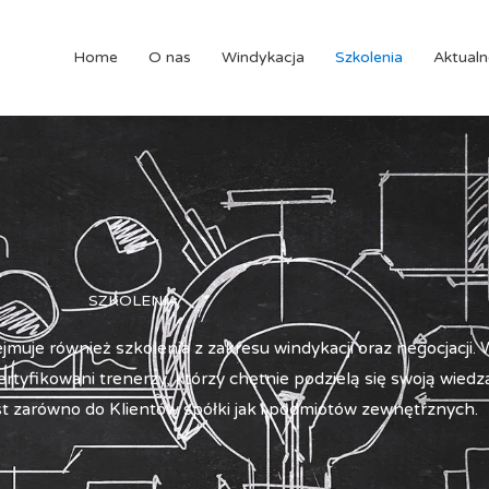
Home
O nas
Windykacja
Szkolenia
Aktualn
SZKOLENIA
jmuje również szkolenia z zakresu windykacji oraz negocjacji.
rtyfikowani trenerzy, którzy chętnie podzielą się swoją wiedzą
st zarówno do Klientów spółki jak i podmiotów zewnętrznych.