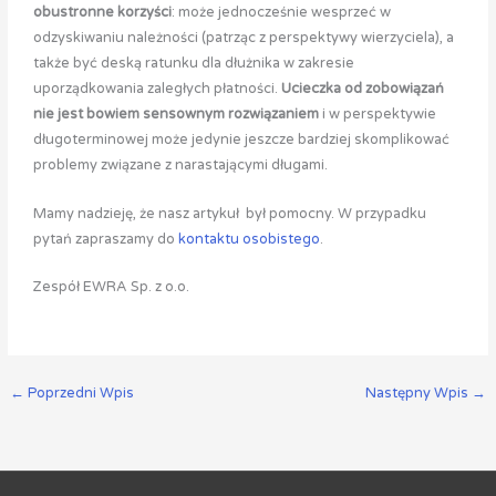
obustronne korzyści
: może jednocześnie wesprzeć w
odzyskiwaniu należności (patrząc z perspektywy wierzyciela), a
także być deską ratunku dla dłużnika w zakresie
uporządkowania zaległych płatności.
Ucieczka od zobowiązań
nie jest bowiem sensownym rozwiązaniem
i w perspektywie
długoterminowej może jedynie jeszcze bardziej skomplikować
problemy związane z narastającymi długami.
Mamy nadzieję, że nasz artykuł był pomocny. W przypadku
pytań zapraszamy do
kontaktu osobistego
.
Zespół EWRA Sp. z o.o.
←
Poprzedni Wpis
Następny Wpis
→