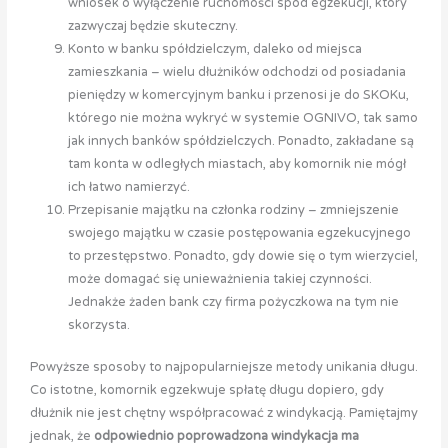
wniosek o wyłączenie ruchomości spod egzekucji, który
zazwyczaj będzie skuteczny.
Konto w banku spółdzielczym, daleko od miejsca
zamieszkania – wielu dłużników odchodzi od posiadania
pieniędzy w komercyjnym banku i przenosi je do SKOKu,
którego nie można wykryć w systemie OGNIVO, tak samo
jak innych banków spółdzielczych. Ponadto, zakładane są
tam konta w odległych miastach, aby komornik nie mógł
ich łatwo namierzyć.
Przepisanie majątku na członka rodziny – zmniejszenie
swojego majątku w czasie postępowania egzekucyjnego
to przestępstwo. Ponadto, gdy dowie się o tym wierzyciel,
może domagać się unieważnienia takiej czynności.
Jednakże żaden bank czy firma pożyczkowa na tym nie
skorzysta.
Powyższe sposoby to najpopularniejsze metody unikania długu.
Co istotne, komornik egzekwuje spłatę długu dopiero, gdy
dłużnik nie jest chętny współpracować z windykacją. Pamiętajmy
jednak, że
odpowiednio poprowadzona windykacja ma