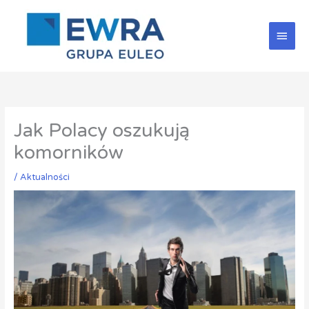
Przejdź
Głów
do
treści
men
Jak Polacy oszukują
komorników
/
Aktualności