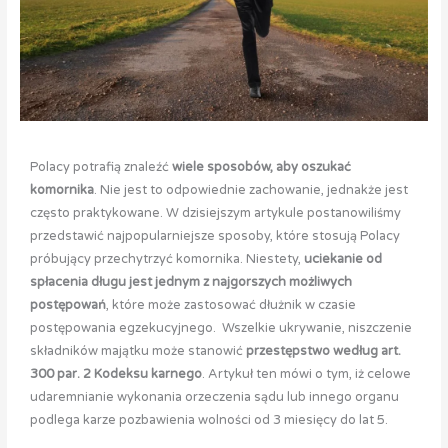
Polacy potrafią znaleźć
wiele sposobów, aby oszukać
komornika
. Nie jest to odpowiednie zachowanie, jednakże jest
często praktykowane. W dzisiejszym artykule postanowiliśmy
przedstawić najpopularniejsze sposoby, które stosują Polacy
próbujący przechytrzyć komornika. Niestety,
uciekanie od
spłacenia długu jest jednym z najgorszych możliwych
postępowań
, które może zastosować dłużnik w czasie
postępowania egzekucyjnego. Wszelkie ukrywanie, niszczenie
składników majątku może stanowić
przestępstwo według art.
300 par. 2 Kodeksu karnego
. Artykuł ten mówi o tym, iż celowe
udaremnianie wykonania orzeczenia sądu lub innego organu
podlega karze pozbawienia wolności od 3 miesięcy do lat 5.