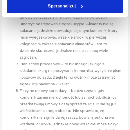
sposób ucieczki przed komornikiem. Wielu dłużników
Spersonalizuj
rozwodzi się z partnerem, a przy notariuszu zawierane są
umowy dotyczące alimentów, wszystko po to, aby
umorzyć postępowanie egzekucyjne. Alimenty nie są
spłacane, jednakże dowiaduje się o tym komornik, który
musi wyegzekwować wszelkie środki w pierwszej
kolejności w zakresie spłacania alimentów. Jest to
działanie skuteczne, jednakże niesie za sobą wiele
zagrożeń.
Pieniactwo procesowe – to nic innego jak ciągłe
składanie skarg na poczynania komornika, wysyłanie pism
i pozwów do sądu. Dzięki temu dłużnik może zatrzymać
egzekucję nawet na kilka lat.
Fikcyjne umowy sprzedaży – bardzo często, gdy
komornik zajmie nieruchomość lub samochód, dłużnicy
przedstawiają umowy z datą sprzed zajęcia, iż nie są już
właścicielami danego obiektu. Nie sprawia to, że
komornik nie zajmie danej rzeczy, bowiem jest ona we
władaniu dłużnika, jednakże nowy właściciel może złożyć