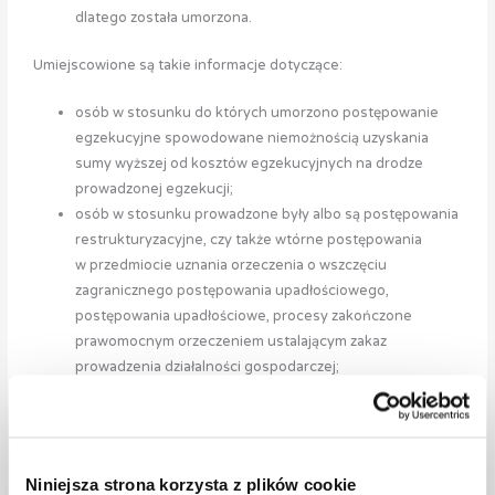
dlatego została umorzona.
Umiejscowione są takie informacje dotyczące:
osób w stosunku do których umorzono postępowanie
egzekucyjne spowodowane niemożnością uzyskania
sumy wyższej od kosztów egzekucyjnych na drodze
prowadzonej egzekucji;
osób w stosunku prowadzone były albo są postępowania
restrukturyzacyjne, czy także wtórne postępowania
w przedmiocie uznania orzeczenia o wszczęciu
zagranicznego postępowania upadłościowego,
postępowania upadłościowe, procesy zakończone
prawomocnym orzeczeniem ustalającym zakaz
prowadzenia działalności gospodarczej;
wspólników osobowych spółek handlowych
odpowiadających za zobowiązania spółki swoim
majątkiem, w przypadku, gdy ogłoszono upadłość spółki,
rozpoczęto wtórne postępowanie upadłościowe wobec
Niniejsza strona korzysta z plików cookie
spółki, a także gdy oddalono wydanie decyzji