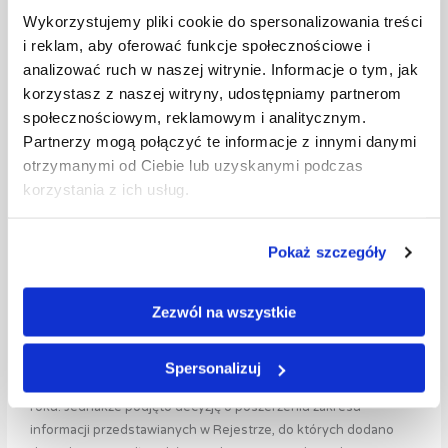
Wykorzystujemy pliki cookie do spersonalizowania treści
o ogłoszenie upadłości spółki.
i reklam, aby oferować funkcje społecznościowe i
Krajowy Rejestr Zadłużonych często jest wprowadzany ze
analizować ruch w naszej witrynie. Informacje o tym, jak
względu na słabą pozycję wierzyciela. Rejestr odgrywa
korzystasz z naszej witryny, udostępniamy partnerom
wieloaspektową rolę w obszarze gospodarczym, jednakże
społecznościowym, reklamowym i analitycznym.
najważniejsze aspekty zawężają się do sfery bezpieczeństwa
Partnerzy mogą połączyć te informacje z innymi danymi
prawnego. Należy także wskazać, że rejestr przynosi wiele
otrzymanymi od Ciebie lub uzyskanymi podczas
korzyści przede wszystkim wierzycielom uczestniczącym w
korzystania z ich usług.
postępowaniach insolwencyjnych. Kluczowe są w tym zakresie
przede wszystkim aspekty pozycji wierzyciela, który często nie
wie jakie podejmować działania, gdy w stosunku do dłużnika
Pokaż szczegóły
zostanie ogłoszona upadłość, lub umorzenie.
Zezwól na wszystkie
Utworzenie powszechnego rejestru o upadłościach i
restrukturyzacjach miało swoje podstawy w ustaleniach prawa
restrukturyzacyjnego z 2015 roku. Centralny Rejestr
Spersonalizuj
Restrukturyzacji i Upadłości miał obowiązywać od lutego 2018
roku. Jednakże podjęto decyzję o poszerzeniu zakresu
informacji przedstawianych w Rejestrze, do których dodano