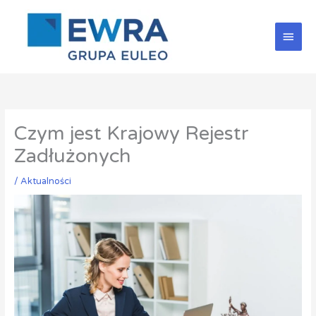
Przejdź
Głów
do
treści
men
Czym jest Krajowy Rejestr
Zadłużonych
/
Aktualności