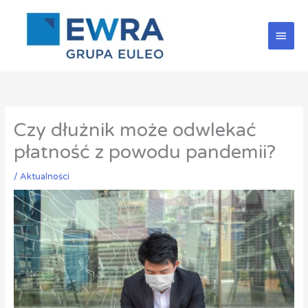
Przejdź
Głów
do
treści
men
Czy dłużnik może odwlekać
płatność z powodu pandemii?
/
Aktualności