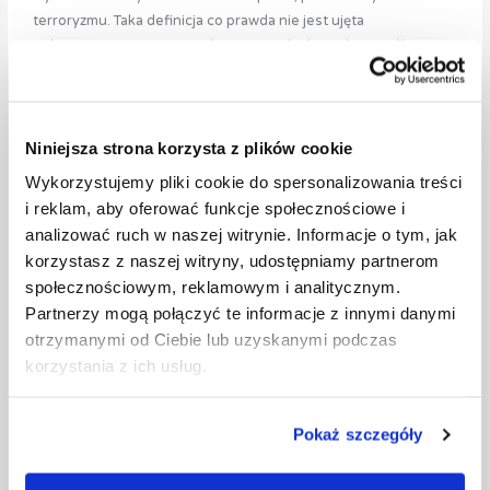
terroryzmu. Taka definicja co prawda nie jest ujęta
jednoznacznie w przepisach prawa, jednak w taki sposób jest
ona rozumiana przez specjalistów z zakresu prawa.
W związku z tym, że stan zagrożenia epidemiologicznego i stan
pandemii jest powszechnie uznawany za siłę wyższą, wielu
Niniejsza strona korzysta z plików cookie
dłużników próbuje uchylić się od konieczności spłaty swoich
Wykorzystujemy pliki cookie do spersonalizowania treści
zobowiązań. Pomimo takich wymówek, stan zagrożenia lub
i reklam, aby oferować funkcje społecznościowe i
pandemii nie powoduje rozwiązania wcześniej zawartych umów.
analizować ruch w naszej witrynie. Informacje o tym, jak
Jeżeli wierzyciel wykonał już usługę zakontraktowaną na
korzystasz z naszej witryny, udostępniamy partnerom
umowie, jak najbardziej może dochodzić swoich roszczeń –
społecznościowym, reklamowym i analitycznym.
nawet w obliczu pandemii – na drodze polubownej oraz
Partnerzy mogą połączyć te informacje z innymi danymi
sądowej.
otrzymanymi od Ciebie lub uzyskanymi podczas
korzystania z ich usług.
Argument niepłacenia z powodu koronawirusa jest nie do
przyjęcia ze względu na fakt, że stan pandemii i stan zagrożenia
epidemiologicznego nie wpływają na bieg przedawnienia. Każde
Pokaż szczegóły
roszczenie – po trzech lub sześciu latach – ulega
przedawnieniu, co jest bardzo niekorzystne z punktu widzenia