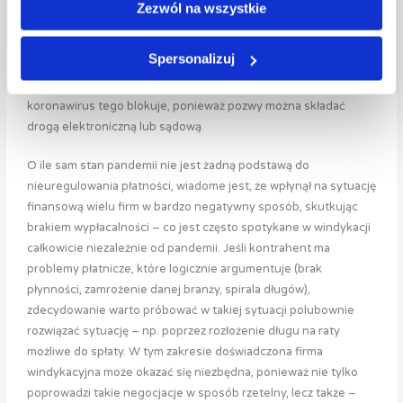
wierzyciela. Podsumowując, mimo koronawirusa termin
Zezwól na wszystkie
przedawnienia nadal się zbliża z każdym dniem. W myśl
przepisów prawa zawieszenie biegu przedawnienia może mieć
Spersonalizuj
miejsce wtedy, gdy z powodu siły wyższej uprawniony nie może
ich dochodzić przed sądem. Jednak w obecnych czasach
koronawirus tego blokuje, ponieważ pozwy można składać
drogą elektroniczną lub sądową.
O ile sam stan pandemii nie jest żadną podstawą do
nieuregulowania płatności, wiadome jest, że wpłynął na sytuację
finansową wielu firm w bardzo negatywny sposób, skutkując
brakiem wypłacalności – co jest często spotykane w windykacji
całkowicie niezależnie od pandemii. Jeśli kontrahent ma
problemy płatnicze, które logicznie argumentuje (brak
płynności, zamrożenie danej branży, spirala długów),
zdecydowanie warto próbować w takiej sytuacji polubownie
rozwiązać sytuację – np. poprzez rozłożenie długu na raty
możliwe do spłaty. W tym zakresie doświadczona firma
windykacyjna może okazać się niezbędna, ponieważ nie tylko
poprowadzi takie negocjacje w sposób rzetelny, lecz także –