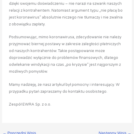
dzięki swojemu doświadczeniu – nie narazi na szwank naszych
relacji z kontrahentem. Natomiast argument typu „nie płacę bo
jest koronawirus” absolutnie niczego nie tłumaczy i nie zwalnia
z obowiązku zapłaty.
Podsumowując, mimo koronawirusa, zdecydowanie nie należy
przyjmować biernej postawy w zakresie zaległości płatniczych
od naszych kontrahentów. Takie postępowanie może
doprowadzić wyłącznie do problemów finansowych, dlatego
odwlekanie windykacji na czas „po kryzysie” jest najgorszym z
możliwych pomysłów.
Mamy nadzieję, że nasz artykuł był pomocny i interesujący. W
przypadku pytań zapraszamy do kontaktu osobistego.
Zespół EWRA Sp. z o.o.
←
Poprzedni Wpis
Następny Wpis
→