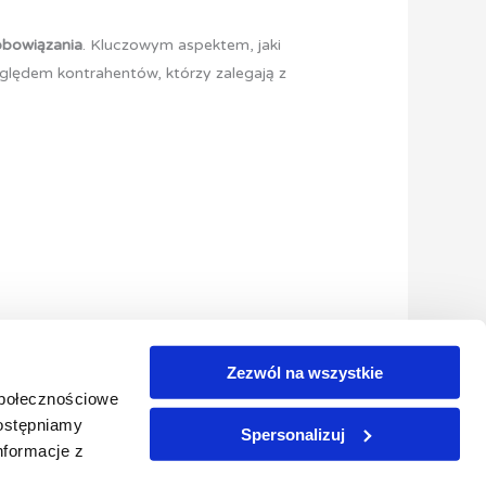
obowiązania
. Kluczowym aspektem, jaki
zględem kontrahentów, którzy zalegają z
Zezwól na wszystkie
Następny Wpis
→
społecznościowe
dostępniamy
Spersonalizuj
nformacje z