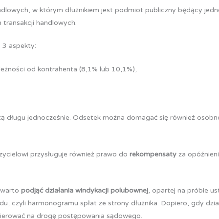
handlowych, w którym dłużnikiem jest podmiot publiczny będący je
h transakcji handlowych.
 3 aspekty:
żności od kontrahenta (8,1% lub 10,1%),
tą długu jednocześnie. Odsetek można domagać się również osobno,
zycielowi przysługuje również prawo do
rekompensaty
za opóźnieni
 warto
podjąć działania windykacji polubownej
, opartej na próbie u
du, czyli harmonogramu spłat ze strony dłużnika. Dopiero, gdy dzi
ekierować na drogę postępowania sądowego.