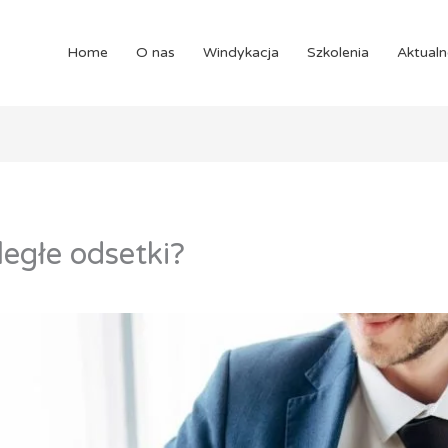
Home
O nas
Windykacja
Szkolenia
Aktualn
egłe odsetki?