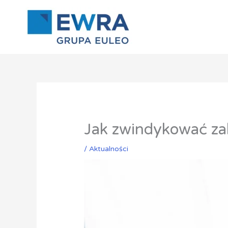
Przejdź
do
treści
Jak zwindykować zal
/
Aktualności