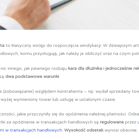
nta
to klasyczny wstęp do rozpoczęcia windykacji. W dzisiejszym ar
dlowych, komu przysługują, jak należy je obliczyć oraz na czym pol
 nic innego, jak pewnego rodzaju
kara dla dłużnika i jednocześnie r
 są
dwa podstawowe warunki
:
nie (zobowiązanie) względem kontrahenta – np. wydał sprzedany towa
za wyżej wymieniony towar lub usługę w ustalonym czasie.
zności, jakie przyczyniły się do opóźnienia należnej płatności. Odse
etki za opóźnienie w transakcjach handlowych są
regulowane
przez
om w transakcjach handlowych
.
Wysokość odsetek
wynosi obecnie: