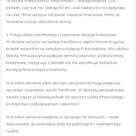
Te koszty trzeba pokryć natychmiast – wynagrodzenia, ZUS,
podatki, czynsze nie czekają 60 dni. Jeśli należności nie wpływają
na czas, firma zaczyna odczuwać napięcie finansowe, mimo że
formalnie notuje rekordowe obroty.
3. Presja działu handlowego i ryzykowne decyzje kredytowe
W okresie wzrostu sprzedaży handlowcy często koncentrują się
przede wszystkim na zamykaniu kolejnych kontraktów. Aby zdobyć
klienta, firma zaczyna wydłużać terminy płatności, podnosi limity
kredytowe, rezygnuje z zaliczek lub nie weryfikuje dokładnie
kondycji finansowej kontrahenta.
W krótkim terminie takie decyzje rzeczywiście mogą zwiększać
sprzedaż i poprawiać wyniki handlowe. W dłuższej perspektywie
bardzo często prowadzą jednak do wzrostu ryzyka finansowego i
problemów z odzyskiwaniem należności.
W krótkim terminie zwiększa to sprzedaż. W dłuższym – może
doprowadzić do powstania zatorów płatniczych i nadmiernego
ryzyka.