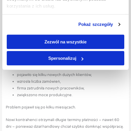
etapie prewencji.
korzystania z ich usług.
Szybka reakcja w pierwszych dniach po terminie płatności
znacząco zwiększa szanse na odzyskanie środków bez eskalacji
Pokaż szczegóły
konfliktu.
Zezwól na wszystkie
7. Case study – kiedy wzrost sprzedaży stał się problemem
Wyobraźmy sobie firmę produkcyjną z sektora B2B, która w ciągu
jednego roku zwiększyła sprzedaż o niemal 40%. Na pierwszy rzut
Spersonalizuj
oka wszystko wyglądało doskonale:
pojawiło się kilku nowych dużych klientów,
wzrosła liczba zamówień,
firma zatrudniła nowych pracowników,
zwiększono moce produkcyjne.
Problem pojawił się po kilku miesiącach.
Nowi kontrahenci otrzymali długie terminy płatności – nawet 60
dni – ponieważ dział handlowy chciał szybko domknąć współpracę.