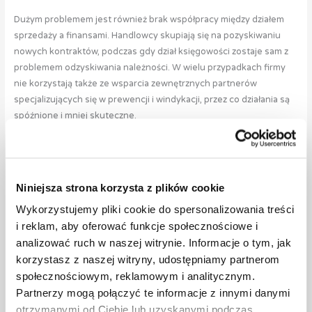
Dużym problemem jest również brak współpracy między działem
sprzedaży a finansami. Handlowcy skupiają się na pozyskiwaniu
nowych kontraktów, podczas gdy dział księgowości zostaje sam z
problemem odzyskiwania należności. W wielu przypadkach firmy
nie korzystają także ze wsparcia zewnętrznych partnerów
specjalizujących się w prewencji i windykacji, przez co działania są
spóźnione i mniej skuteczne.
Wiele firm koncentruje się na przychodzie, zapominając, że to
przepływ gotówki decyduje o bezpieczeństwie działalności.
Niniejsza strona korzysta z plików cookie
6. Jak zabezpieczyć płynność przy szybkim wzroście?
Wdrożyć jasną politykę kredytową.
Wykorzystujemy pliki cookie do spersonalizowania treści
Segmentować klientów według ryzyka.
i reklam, aby oferować funkcje społecznościowe i
Ustalić limity kredytowe i ich kontrolę.
analizować ruch w naszej witrynie. Informacje o tym, jak
Wprowadzić systematyczny monitoring należności.
korzystasz z naszej witryny, udostępniamy partnerom
Reagować na opóźnienia natychmiast, a nie po kilku
społecznościowym, reklamowym i analitycznym.
miesiącach.
Partnerzy mogą połączyć te informacje z innymi danymi
Współpracować z profesjonalną firmą windykacyjną już na
otrzymanymi od Ciebie lub uzyskanymi podczas