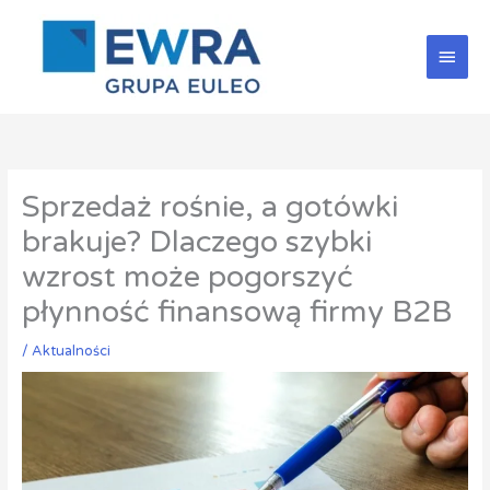
Przejdź
Głów
do
treści
men
Sprzedaż rośnie, a gotówki
brakuje? Dlaczego szybki
wzrost może pogorszyć
płynność finansową firmy B2B
/
Aktualności