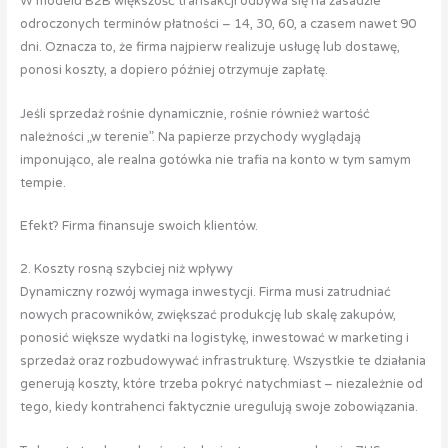
W modelu B2B większość transakcji odbywa się na zasadzie
odroczonych terminów płatności – 14, 30, 60, a czasem nawet 90
dni. Oznacza to, że firma najpierw realizuje usługę lub dostawę,
ponosi koszty, a dopiero później otrzymuje zapłatę.
Jeśli sprzedaż rośnie dynamicznie, rośnie również wartość
należności „w terenie”. Na papierze przychody wyglądają
imponująco, ale realna gotówka nie trafia na konto w tym samym
tempie.
Efekt? Firma finansuje swoich klientów.
2. Koszty rosną szybciej niż wpływy
Dynamiczny rozwój wymaga inwestycji. Firma musi zatrudniać
nowych pracowników, zwiększać produkcję lub skalę zakupów,
ponosić większe wydatki na logistykę, inwestować w marketing i
sprzedaż oraz rozbudowywać infrastrukturę. Wszystkie te działania
generują koszty, które trzeba pokryć natychmiast – niezależnie od
tego, kiedy kontrahenci faktycznie uregulują swoje zobowiązania.