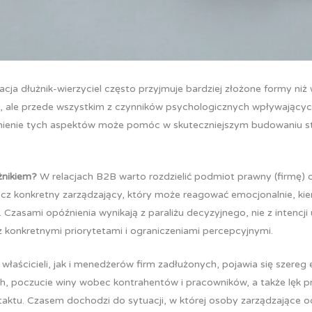
acja dłużnik-wierzyciel często przyjmuje bardziej złożone formy ni
ań, ale przede wszystkim z czynników psychologicznych wpływający
ienie tych aspektów może pomóc w skuteczniejszym budowaniu strat
żnikiem?
W relacjach B2B warto rozdzielić podmiot prawny (firmę)
ecz konkretny zarządzający, który może reagować emocjonalnie, kie
 Czasami opóźnienia wynikają z paraliżu decyzyjnego, nie z intencj
z konkretnymi priorytetami i ograniczeniami percepcyjnymi.
łaścicieli, jak i menedżerów firm zadłużonych, pojawia się szereg
 poczucie winy wobec kontrahentów i pracowników, a także lęk prz
taktu. Czasem dochodzi do sytuacji, w której osoby zarządzające o