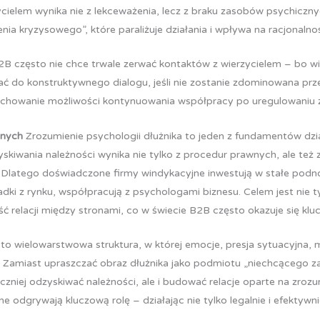
zycielem wynika nie z lekceważenia, lecz z braku zasobów psychicz
nia kryzysowego”, które paraliżuje działania i wpływa na racjonalnoś
2B często nie chce trwale zerwać kontaktów z wierzycielem – bo w
do konstruktywnego dialogu, jeśli nie zostanie zdominowana prze
achowanie możliwości kontynuowania współpracy po uregulowaniu
jnych
Zrozumienie psychologii dłużnika to jeden z fundamentów dzia
kiwania należności wynika nie tylko z procedur prawnych, ale też 
ci. Dlatego doświadczone firmy windykacyjne inwestują w stałe pod
adki z rynku, współpracują z psychologami biznesu. Celem jest nie t
ść relacji między stronami, co w świecie B2B często okazuje się klu
to wielowarstwowa struktura, w której emocje, presja sytuacyjna, 
. Zamiast upraszczać obraz dłużnika jako podmiotu „niechcącego za
eczniej odzyskiwać należności, ale i budować relacje oparte na zro
e odgrywają kluczową rolę – działając nie tylko legalnie i efektyw