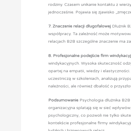
rodziny. Czasem unikanie kontaktu z wier
jednocześnie. Pojawia się zjawisko „zmęcze
7. Znaczenie relacji długofalowej
Dłużnik B
współpracy. Ta zależność może motywować 
relacjach B2B szczególne znaczenie ma z
8. Profesjonalne podejście firm windykacy
windykacyjnych. Wysoka skuteczność odzys
opartej na empatii, wiedzy i elastycznoś
uczestniczą w szkoleniach, analizują przyp
należności, ale również dbałość o przyszło
Podsumowanie
Psychologia dłużnika B2B 
organizacyjna splatają się w sieć wpływów
psychologiczny, co pozwoli nie tylko skut
kontekście profesjonalne firmy windykacyjn
ludzkich i biznesowych relacji.