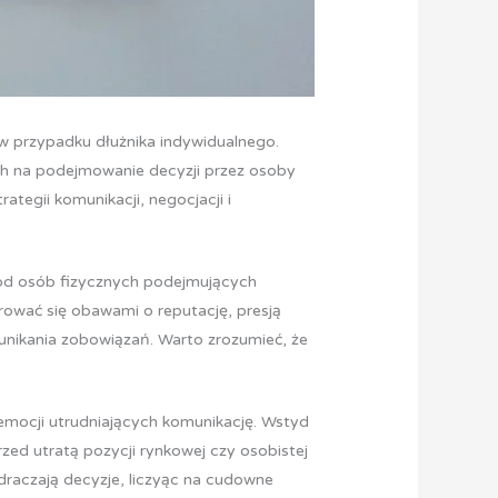
ż w przypadku dłużnika indywidualnego.
ch na podejmowanie decyzji przez osoby
egii komunikacji, negocjacji i
 od osób fizycznych podejmujących
rować się obawami o reputację, presją
i unikania zobowiązań. Warto zrozumieć, że
 emocji utrudniających komunikację. Wstyd
ed utratą pozycji rynkowej czy osobistej
draczają decyzje, liczyąc na cudowne