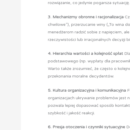
rozwiązanie, co jedynie pogarsza sytuację.
3. Mechanizmy obronne i racjonalizacja
Cz
chwilowe”), przerzucanie winy („To wina
menedżerom radzić sobie z napięciem, al
rzeczywistości lub irracjonalnych decyzji 
4. Hierarchia wartości a kolejność spłat
Dla
podstawowego (np. wypłaty dla pracowników
Warto także zrozumieć, że często o kolejno
przekonania moralne decydentów.
5. Kultura organizacyjna i komunikacyjna
F
organizacjach ukrywanie problemów jest nor
pozwala lepiej dopasować sposób kontaktu 
szybkość i jakość reakcji.
6. Presja otoczenia i czynniki sytuacyjne
De