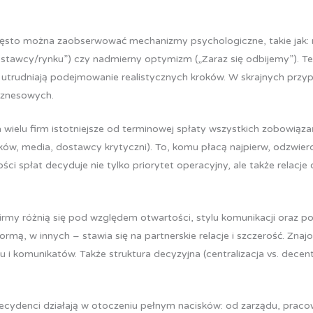
ęsto można zaobserwować mechanizmy psychologiczne, takie jak: 
 dostawcy/rynku”) czy nadmierny optymizm („Zaraz się odbijemy”).
e utrudniają podejmowanie realistycznych kroków. W skrajnych prz
biznesowych.
 wielu firm istotniejsze od terminowej spłaty wszystkich zobowiąza
, media, dostawcy krytyczni). To, komu płacą najpierw, odzwierciedl
ści spłat decyduje nie tylko priorytet operacyjny, ale także relacje
irmy różnią się pod względem otwartości, stylu komunikacji oraz p
mą, w innych – stawia się na partnerskie relacje i szczerość. Znaj
i komunikatów. Także struktura decyzyjna (centralizacja vs. decen
cydenci działają w otoczeniu pełnym nacisków: od zarządu, praco