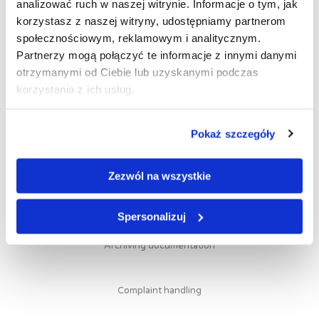
analizować ruch w naszej witrynie. Informacje o tym, jak
Masscollect and integration with banking systems, allowing for
korzystasz z naszej witryny, udostępniamy partnerom
rapid posting of deposits
społecznościowym, reklamowym i analitycznym.
Partnerzy mogą połączyć te informacje z innymi danymi
otrzymanymi od Ciebie lub uzyskanymi podczas
E-mail and sms notifications supporting contact with clients
korzystania z ich usług.
and debtors
Pokaż szczegóły
Workflow tailored to customer needs
Zezwól na wszystkie
Handling of incoming and outgoing correspondence based on
barcodes
Spersonalizuj
Archiving documentation
Complaint handling