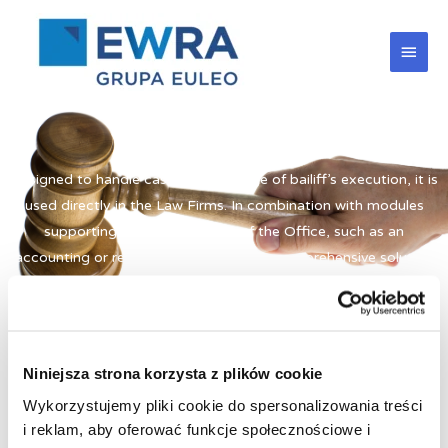
Skip
Main
to
content
Men
Debt Collection Module
Designed to handle cases at the stage of bailiff’s execution, it is
used directly in the Law Firms. In combination with modules
supporting the management of the Office, such as an
accounting or reporting module, it is a comprehensive solution
for Law Firms operating in our country.
Niniejsza strona korzysta z plików cookie
Selected functionalities
Wykorzystujemy pliki cookie do spersonalizowania treści
i reklam, aby oferować funkcje społecznościowe i